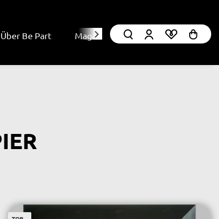
Über Be Part
Magazin
IER
TOP