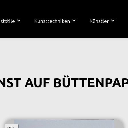
ststile
Kunsttechniken
Künstler
NST AUF BÜTTENPAP
TOP