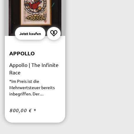
Jetzt kaufen
APPOLLO
Appollo | The Infinite
Race
*Im Preis ist die
Mehrwertsteuer bereits
inbegriffen. Der
versicherte Versand ist
innerhalb Deutschlands
800,00 €
*
kostenfrei.