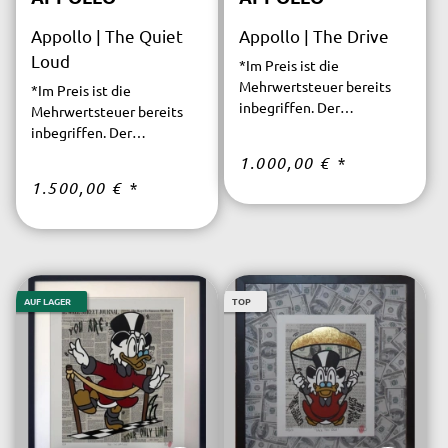
Appollo | The Quiet
Appollo | The Drive
Loud
*Im Preis ist die
Mehrwertsteuer bereits
*Im Preis ist die
inbegriffen. Der
Mehrwertsteuer bereits
versicherte Versand ist
inbegriffen. Der
innerhalb Deutschlands
versicherte Versand ist
1.000,00 €
*
kostenfrei.
innerhalb Deutschlands
1.500,00 €
*
kostenfrei.
AUF LAGER
TOP