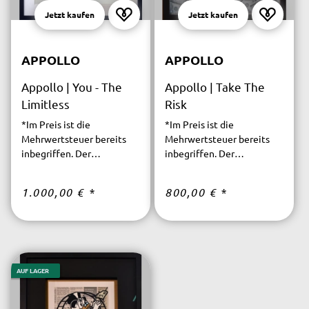
Jetzt kaufen
Jetzt kaufen
APPOLLO
APPOLLO
Appollo | You - The
Appollo | Take The
Limitless
Risk
*Im Preis ist die
*Im Preis ist die
Mehrwertsteuer bereits
Mehrwertsteuer bereits
inbegriffen. Der
inbegriffen. Der
versicherte Versand ist
versicherte Versand ist
innerhalb Deutschlands
innerhalb Deutschlands
1.000,00 €
*
800,00 €
*
kostenfrei.
kostenfrei.
AUF LAGER