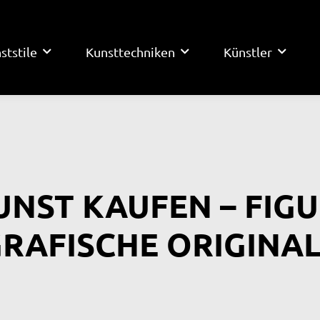
ststile
Kunsttechniken
Künstler
UNST KAUFEN – FIG
RAFISCHE ORIGINA