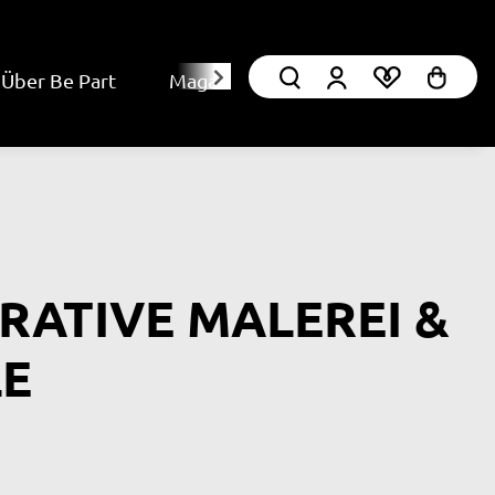
Über Be Part
Magazin
URATIVE MALEREI &
LE