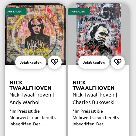
AUF LAGER
AUF LAGER
Jetzt kaufen
Jetzt kaufen
NICK
NICK
TWAALFHOVEN
TWAALFHOVEN
Nick Twaalfhoven |
Nick Twaalfhoven |
Andy Warhol
Charles Bukowski
*Im Preis ist die
*Im Preis ist die
Mehrwertsteuer bereits
Mehrwertsteuer bereits
inbegriffen. Der
inbegriffen. Der
versicherte Versand ist
versicherte Versand ist