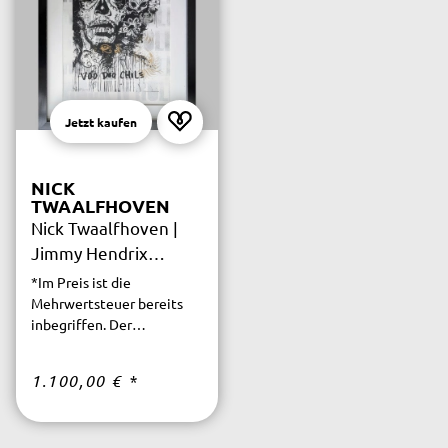
Jetzt kaufen
NICK
TWAALFHOVEN
Nick Twaalfhoven |
Jimmy Hendrix
Woodo
*Im Preis ist die
Mehrwertsteuer bereits
inbegriffen. Der
versicherte Versand ist
innerhalb Deutschlands
1.100,00 €
*
kostenfrei.