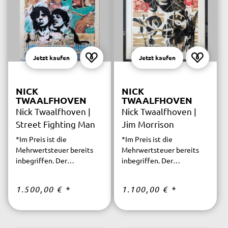
Jetzt kaufen
Jetzt kaufen
NICK
NICK
TWAALFHOVEN
TWAALFHOVEN
Nick Twaalfhoven |
Nick Twaalfhoven |
Street Fighting Man
Jim Morrison
*Im Preis ist die
*Im Preis ist die
Mehrwertsteuer bereits
Mehrwertsteuer bereits
inbegriffen. Der
inbegriffen. Der
versicherte Versand ist
versicherte Versand ist
innerhalb Deutschlands
innerhalb Deutschlands
1.500,00 €
*
1.100,00 €
*
kostenfrei.
kostenfrei.