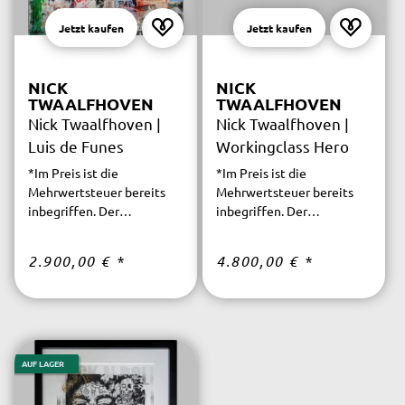
Jetzt kaufen
Jetzt kaufen
NICK
NICK
TWAALFHOVEN
TWAALFHOVEN
Nick Twaalfhoven |
Nick Twaalfhoven |
Luis de Funes
Workingclass Hero
*Im Preis ist die
*Im Preis ist die
Mehrwertsteuer bereits
Mehrwertsteuer bereits
inbegriffen. Der
inbegriffen. Der
versicherte Versand ist
versicherte Versand ist
innerhalb Deutschlands
innerhalb Deutschlands
2.900,00 €
*
4.800,00 €
*
kostenfrei.
kostenfrei.
AUF LAGER