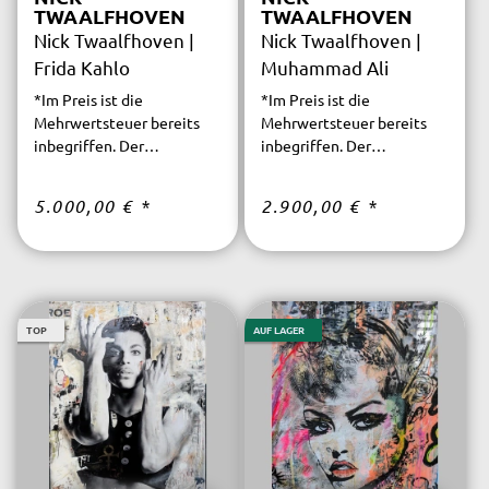
TWAALFHOVEN
TWAALFHOVEN
Nick Twaalfhoven |
Nick Twaalfhoven |
Frida Kahlo
Muhammad Ali
*Im Preis ist die
*Im Preis ist die
Mehrwertsteuer bereits
Mehrwertsteuer bereits
inbegriffen. Der
inbegriffen. Der
versicherte Versand ist
versicherte Versand ist
innerhalb Deutschlands
innerhalb Deutschlands
5.000,00 €
*
2.900,00 €
*
kostenfrei.
kostenfrei.
TOP
AUF LAGER