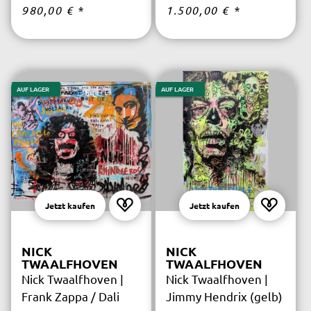
innerhalb Deutschlands
innerhalb Deutschlands
980,00 €
*
1.500,00 €
*
kostenfrei.
kostenfrei.
AUF LAGER
AUF LAGER
Jetzt kaufen
Jetzt kaufen
NICK
NICK
TWAALFHOVEN
TWAALFHOVEN
Nick Twaalfhoven |
Nick Twaalfhoven |
Frank Zappa / Dali
Jimmy Hendrix (gelb)