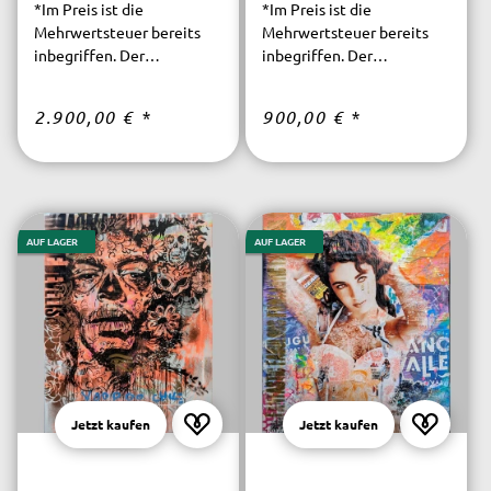
*Im Preis ist die
*Im Preis ist die
Mehrwertsteuer bereits
Mehrwertsteuer bereits
inbegriffen. Der
inbegriffen. Der
versicherte Versand ist
versicherte Versand ist
innerhalb Deutschlands
innerhalb Deutschlands
2.900,00 €
*
900,00 €
*
kostenfrei.
kostenfrei.
AUF LAGER
AUF LAGER
Jetzt kaufen
Jetzt kaufen