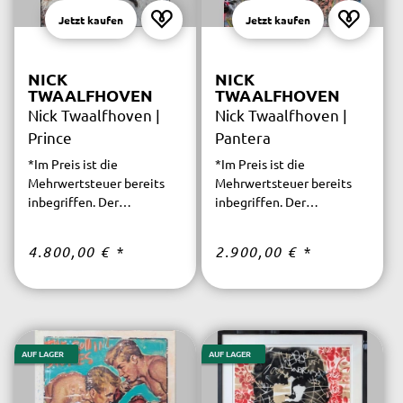
Jetzt kaufen
Jetzt kaufen
NICK
NICK
TWAALFHOVEN
TWAALFHOVEN
Nick Twaalfhoven |
Nick Twaalfhoven |
Prince
Pantera
*Im Preis ist die
*Im Preis ist die
Mehrwertsteuer bereits
Mehrwertsteuer bereits
inbegriffen. Der
inbegriffen. Der
versicherte Versand ist
versicherte Versand ist
innerhalb Deutschlands
innerhalb Deutschlands
4.800,00 €
*
2.900,00 €
*
kostenfrei.
kostenfrei.
AUF LAGER
AUF LAGER