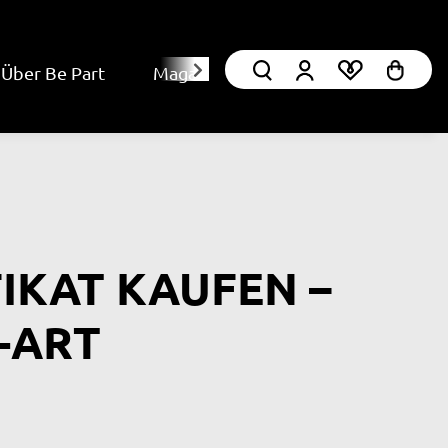
Über Be Part
Magazin
FIKAT KAUFEN –
-ART