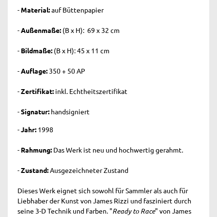
-
Material:
auf Büttenpapier
-
Außenmaße:
(B x H): 69 x 32 cm
-
Bildmaße:
(B x H): 45 x 11 cm
-
Auflage:
350 + 50 AP
-
Zertifikat:
inkl. Echtheitszertifikat
-
Signatur:
handsigniert
-
Jahr:
1998
-
Rahmung:
Das Werk ist neu und hochwertig gerahmt.
-
Zustand:
Ausgezeichneter Zustand
Dieses Werk eignet sich sowohl für Sammler als auch für
Liebhaber der Kunst von James Rizzi und fasziniert durch
seine 3-D Technik und Farben. "
Ready to Race
" von James