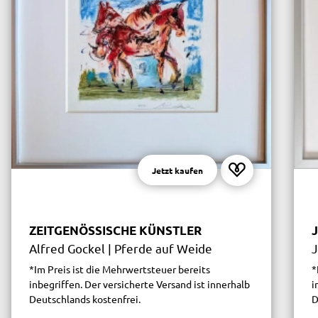
Jetzt kaufen
ZEITGENÖSSISCHE KÜNSTLER
Alfred Gockel | Pferde auf Weide
J
*Im Preis ist die Mehrwertsteuer bereits
*
inbegriffen. Der versicherte Versand ist innerhalb
i
Deutschlands kostenfrei.
D