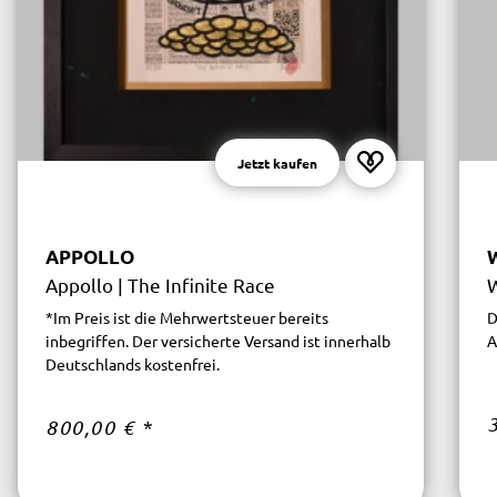
Jetzt kaufen
APPOLLO
Appollo | The Infinite Race
W
*Im Preis ist die Mehrwertsteuer bereits
D
inbegriffen. Der versicherte Versand ist innerhalb
A
Deutschlands kostenfrei.
800,00 €
*