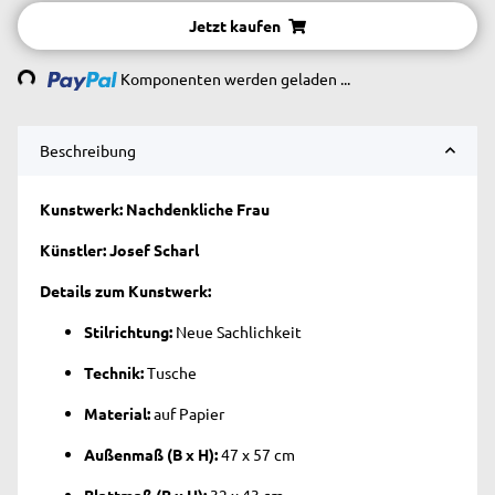
Jetzt kaufen
Loading...
Komponenten werden geladen ...
Beschreibung
Kunstwerk: Nachdenkliche Frau
Künstler: Josef Scharl
Details zum Kunstwerk:
Stilrichtung:
Neue Sachlichkeit
Technik:
Tusche
Material:
auf Papier
Außenmaß (B x H):
47 x 57 cm
Blattmaß (B x H):
32 x 43 cm