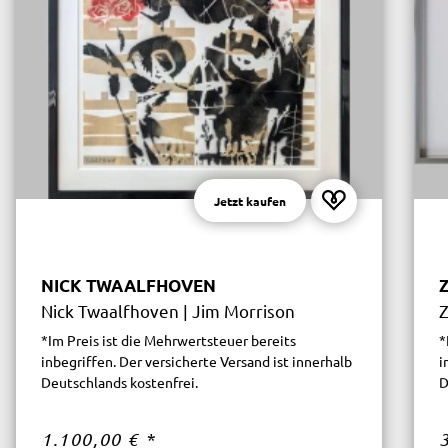
Jetzt kaufen
NICK TWAALFHOVEN
Nick Twaalfhoven | Jim Morrison
Z
*Im Preis ist die Mehrwertsteuer bereits
*
inbegriffen. Der versicherte Versand ist innerhalb
i
Deutschlands kostenfrei.
D
1.100,00 €
*