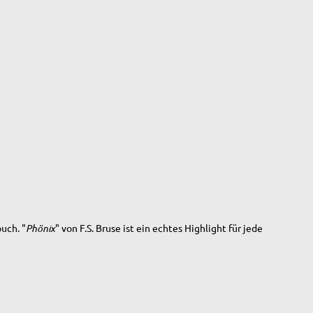
uch. "
Phönix
" von F.S. Bruse ist ein echtes Highlight für jede