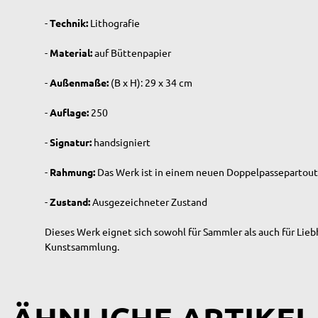
-
Technik:
Lithografie
-
Material:
auf Büttenpapier
-
Außenmaße:
(B x H): 29 x 34 cm
-
Auflage:
250
-
Signatur:
handsigniert
-
Rahmung:
Das Werk ist in einem neuen Doppelpassepartout
-
Zustand:
Ausgezeichneter Zustand
Dieses Werk eignet sich sowohl für Sammler als auch für Lieb
Kunstsammlung.