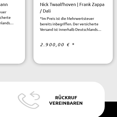
Mann
Nick Twaalfhoven | Frank Zappa
/ Dali
euer
icherte
*Im Preis ist die Mehrwertsteuer
hlands
bereits inbegriffen. Der versicherte
Versand ist innerhalb Deutschlands
kostenfrei.
2.900,00 €
*
RÜCKRUF
VEREINBAREN