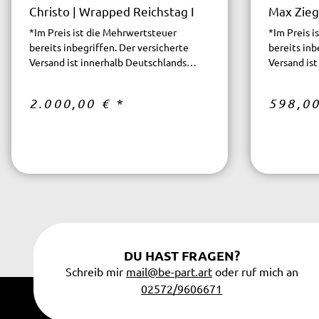
Christo | Wrapped Reichstag I
Max Zieg
*Im Preis ist die Mehrwertsteuer
*Im Preis 
bereits inbegriffen. Der versicherte
bereits inb
Versand ist innerhalb Deutschlands
Versand is
kostenfrei.
kostenfrei.
2.000,00 €
*
598,0
DU HAST FRAGEN?
Schreib mir
mail@be-part.art
oder ruf mich an
02572/9606671