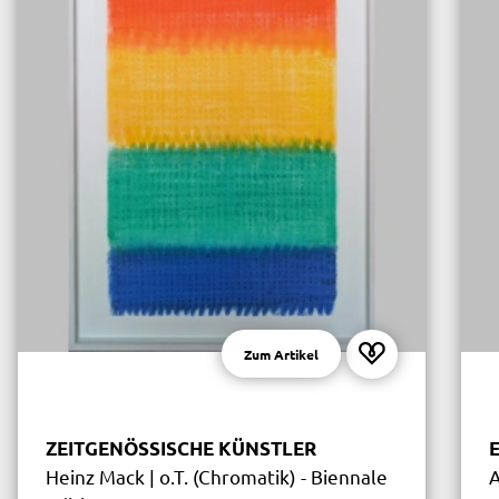
Zum Artikel
ZEITGENÖSSISCHE KÜNSTLER
Heinz Mack | o.T. (Chromatik) - Biennale
A