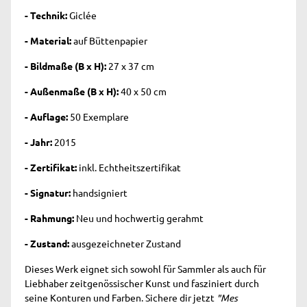
- Technik:
Giclée
- Material:
auf Büttenpapier
- Bildmaße (B x H):
27 x 37 cm
- Außenmaße (B x H):
40 x 50 cm
- Auflage:
50 Exemplare
- Jahr:
2015
- Zertifikat:
inkl. Echtheitszertifikat
- Signatur:
handsigniert
- Rahmung:
Neu und hochwertig gerahmt
- Zustand:
ausgezeichneter Zustand
Dieses Werk eignet sich sowohl für Sammler als auch für
Liebhaber zeitgenössischer Kunst und fasziniert durch
seine Konturen und Farben. Sichere dir jetzt
"Mes