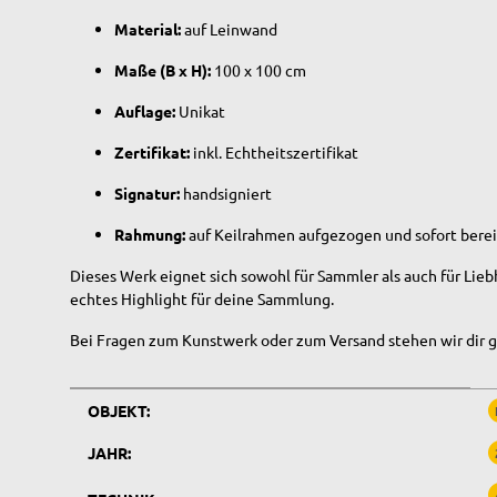
Material:
auf Leinwand
Maße (B x H):
100 x 100 cm
Auflage:
Unikat
Zertifikat:
inkl. Echtheitszertifikat
Signatur:
handsigniert
Rahmung:
auf Keilrahmen aufgezogen und sofort bere
Dieses Werk eignet sich sowohl für Sammler als auch für Lieb
echtes Highlight für deine Sammlung.
Bei Fragen zum Kunstwerk oder zum Versand stehen wir dir g
Produkteigenschaft
Wert
OBJEKT:
JAHR: