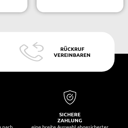
RÜCKRUF
VEREINBAREN
SICHERE
G
ZAHLUNG
n nach
eine breite Auswahl abgesicherter