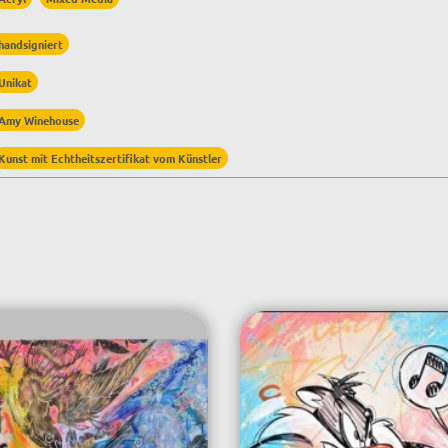
handsigniert
Unikat
Amy Winehouse
Kunst mit Echtheitszertifikat vom Künstler