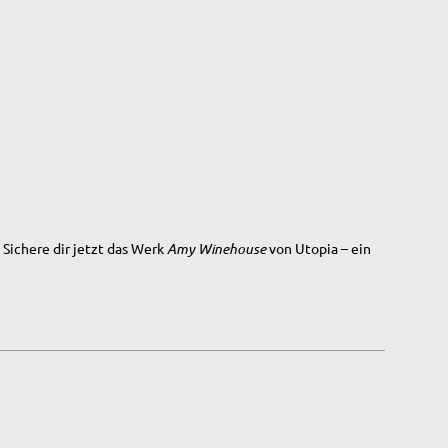
. Sichere dir jetzt das Werk
Amy Winehouse
von Utopia – ein