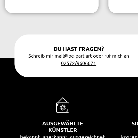
DU HAST FRAGEN?
Schreib mir
mail@be-part.art
oder ruf mich an
02572/9606671
AUSGEWÄHLTE
S
KÜNSTLER
bekannt, anerkannt, ausgezeichnet
kosten