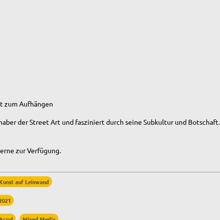
it zum Aufhängen
haber der Street Art und
fasziniert durch seine Subkultur und Botschaft
erne zur Verfügung.
Kunst auf Leinwand
2021
Acryl
Mixed Media