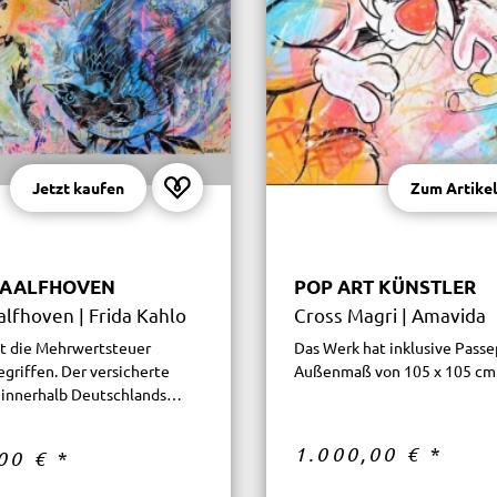
Jetzt kaufen
Zum Artikel
WAALFHOVEN
POP ART KÜNSTLER
alfhoven | Frida Kahlo
Cross Magri | Amavida
ist die Mehrwertsteuer
Das Werk hat inklusive Passe
egriffen. Der versicherte
Außenmaß von 105 x 105 cm
t innerhalb Deutschlands
1.000,00 €
*
,00 €
*