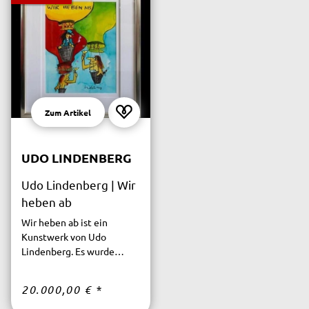
Zum Artikel
UDO LINDENBERG
Udo Lindenberg | Wir
heben ab
Wir heben ab ist ein
Kunstwerk von Udo
Lindenberg. Es wurde
mittels Aquarell auf
Büttenpapier geschaffen
20.000,00 €
*
und ist ein Unikat.