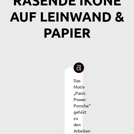
RASENDE IKONE
AUF LEINWAND &
PAPIER
Das
Motiv
„Panic
Power
Porsche“
gehört
zu
den
Arbeiten