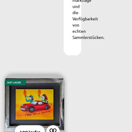
und
die
Verfügbarkeit
von
echten
Sammlerstücken.
AUF LAGER
Jetzt kaufen