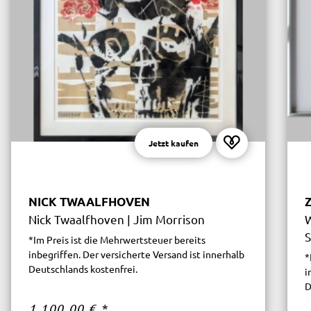
Jetzt kaufen
NICK TWAALFHOVEN
Nick Twaalfhoven | Jim Morrison
W
S
*Im Preis ist die Mehrwertsteuer bereits
inbegriffen. Der versicherte Versand ist innerhalb
*
Deutschlands kostenfrei.
i
D
1.100,00 €
*