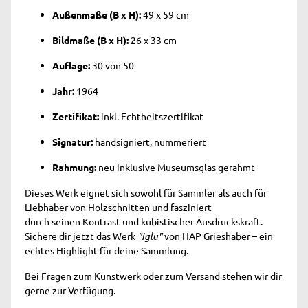
Außenmaße (B x H):
49 x 59 cm
Bildmaße (B x H):
26 x 33 cm
Auflage:
30 von 50
Jahr:
1964
Zertifikat:
inkl. Echtheitszertifikat
Signatur:
handsigniert, nummeriert
Rahmung:
neu inklusive Museumsglas gerahmt
Dieses Werk eignet sich sowohl für Sammler als auch für
Liebhaber von Holzschnitten und
fasziniert
durch seinen Kontrast und kubistischer Ausdruckskraft
.
Sichere dir jetzt das Werk
"Iglu"
von HAP Grieshaber – ein
echtes Highlight für deine Sammlung.
Bei Fragen zum Kunstwerk oder zum Versand stehen wir dir
gerne zur Verfügung.