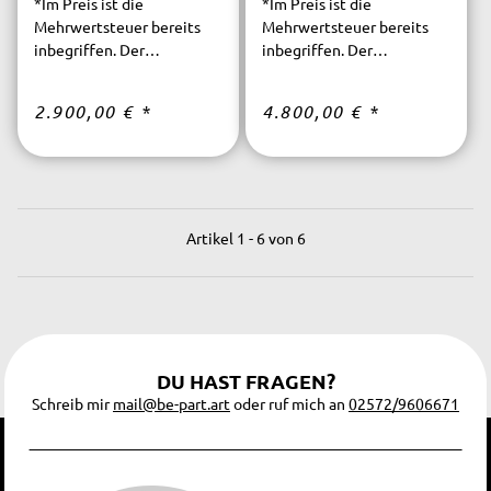
*Im Preis ist die
*Im Preis ist die
Mehrwertsteuer bereits
Mehrwertsteuer bereits
inbegriffen. Der
inbegriffen. Der
versicherte Versand ist
versicherte Versand ist
innerhalb Deutschlands
innerhalb Deutschlands
2.900,00 €
*
4.800,00 €
*
kostenfrei.
kostenfrei.
Artikel 1 - 6 von 6
DU HAST FRAGEN?
Schreib mir
mail@be-part.art
oder ruf mich an
02572/9606671