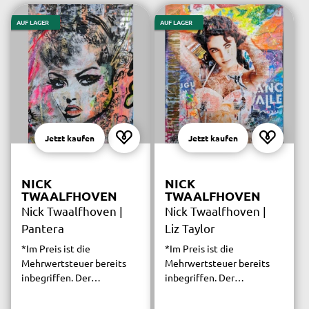
AUF LAGER
AUF LAGER
Jetzt kaufen
Jetzt kaufen
NICK
NICK
TWAALFHOVEN
TWAALFHOVEN
Nick Twaalfhoven |
Nick Twaalfhoven |
Pantera
Liz Taylor
*Im Preis ist die
*Im Preis ist die
Mehrwertsteuer bereits
Mehrwertsteuer bereits
inbegriffen. Der
inbegriffen. Der
versicherte Versand ist
versicherte Versand ist
innerhalb Deutschlands
innerhalb Deutschlands