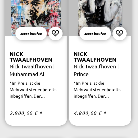
Jetzt kaufen
Jetzt kaufen
NICK
NICK
TWAALFHOVEN
TWAALFHOVEN
Nick Twaalfhoven |
Nick Twaalfhoven |
Muhammad Ali
Prince
*Im Preis ist die
*Im Preis ist die
Mehrwertsteuer bereits
Mehrwertsteuer bereits
inbegriffen. Der
inbegriffen. Der
versicherte Versand ist
versicherte Versand ist
innerhalb Deutschlands
innerhalb Deutschlands
2.900,00 €
*
4.800,00 €
*
kostenfrei.
kostenfrei.