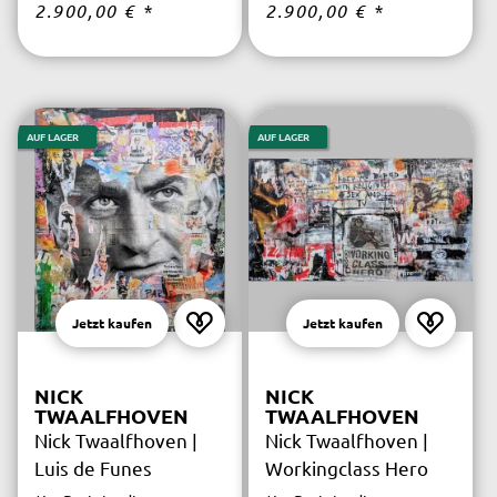
2.900,00 €
*
2.900,00 €
*
kostenfrei.
kostenfrei.
AUF LAGER
AUF LAGER
Jetzt kaufen
Jetzt kaufen
NICK
NICK
TWAALFHOVEN
TWAALFHOVEN
Nick Twaalfhoven |
Nick Twaalfhoven |
Luis de Funes
Workingclass Hero