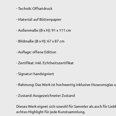
- Technik: Offsetdruck
- Material: auf Büttenpapier
- Außenmaße (B x H): 91 x 111 cm
- Bildmaße (B x H): 67 x 87 cm
- Auflage: offene Edition
- Zertifikat: inkl. Echtheitszertifikat
- Signatur: handsigniert
- Rahmung: Das Werk ist hochwertig inklusive Museumsglas u
- Zustand: Ausgezeichneter Zustand
Dieses Werk eignet sich sowohl für Sammler als auch für Lieb
echtes Highlight für jede Kunstsammlung.