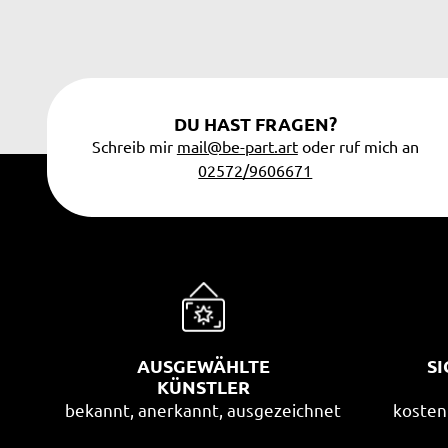
DU HAST FRAGEN?
Schreib mir
mail@be-part.art
oder ruf mich an
02572/9606671
AUSGEWÄHLTE
S
KÜNSTLER
bekannt, anerkannt, ausgezeichnet
kosten