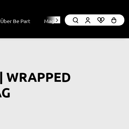
Über Be Part
Magazin
 | WRAPPED
AG