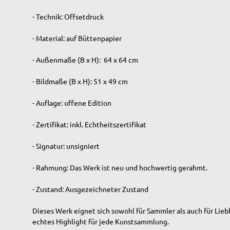
- Technik: Offsetdruck
- Material: auf Büttenpapier
- Außenmaße (B x H): 64 x 64 cm
- Bildmaße (B x H): 51 x 49 cm
- Auflage: offene Edition
- Zertifikat: inkl. Echtheitszertifikat
- Signatur: unsigniert
- Rahmung: Das Werk ist neu und hochwertig gerahmt.
- Zustand: Ausgezeichneter Zustand
Dieses Werk eignet sich sowohl für Sammler als auch für Lieb
echtes Highlight für jede Kunstsammlung.