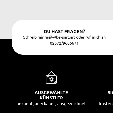
DU HAST FRAGEN?
Schreib mir
mail@be-part.art
oder ruf mich an
02572/9606671
AUSGEWÄHLTE
S
KÜNSTLER
bekannt, anerkannt, ausgezeichnet
kosten