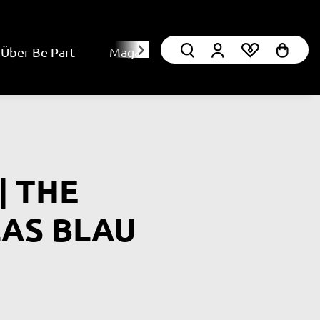
Über Be Part
Magazin
| THE
AS BLAU