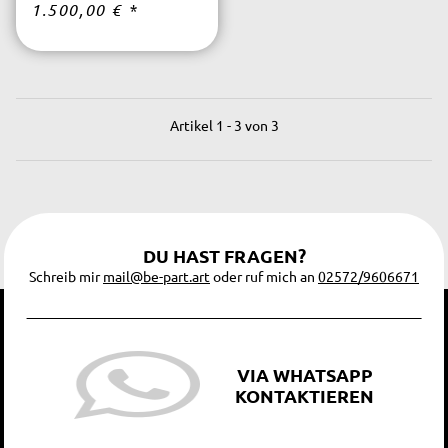
1.500,00 €
*
kostenfrei.
Artikel 1 - 3 von 3
DU HAST FRAGEN?
Schreib mir
mail@be-part.art
oder ruf mich an
02572/9606671
VIA WHATSAPP
KONTAKTIEREN