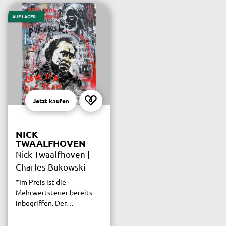
AUF LAGER
Jetzt kaufen
NICK
TWAALFHOVEN
Nick Twaalfhoven |
Charles Bukowski
*Im Preis ist die
Mehrwertsteuer bereits
inbegriffen. Der
versicherte Versand ist
innerhalb Deutschlands