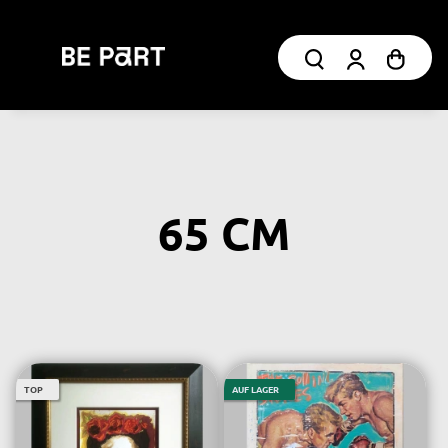
65 CM
TOP
AUF LAGER