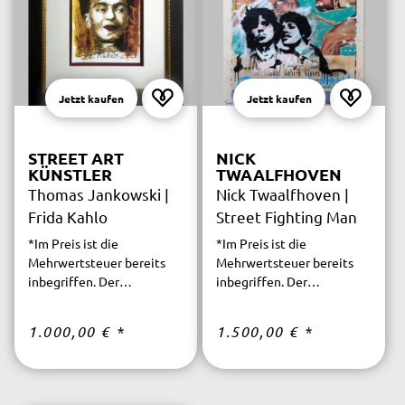
Jetzt kaufen
Jetzt kaufen
STREET ART
NICK
KÜNSTLER
TWAALFHOVEN
Thomas Jankowski |
Nick Twaalfhoven |
Frida Kahlo
Street Fighting Man
*Im Preis ist die
*Im Preis ist die
Mehrwertsteuer bereits
Mehrwertsteuer bereits
inbegriffen. Der
inbegriffen. Der
versicherte Versand ist
versicherte Versand ist
innerhalb Deutschlands
innerhalb Deutschlands
1.000,00 €
*
1.500,00 €
*
kostenfrei.
kostenfrei.